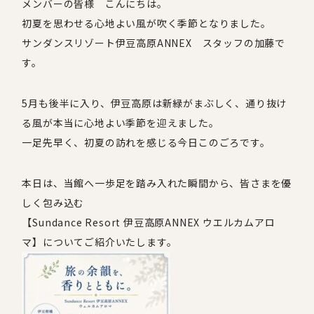
メンバーの皆様 こんにちは。
初夏を思わせる心地よい風が吹く季節となりました。
サンダンスリゾート伊豆高原
ANNEX
スタッフの加藤で
す。
5
月も後半に入り、伊豆高原は新緑がまぶしく、通り抜け
る風が本当に心地よい季節を迎えました。
一足先早く、初夏の訪れを感じる今日このごろです。
本日は、当館へ一歩足を踏み入れた瞬間から、皆さまを優
しく包み込む
【
Sundance Resort
伊豆高原
ANNEX
ウエルカムアロ
マ】についてご紹介いたします。