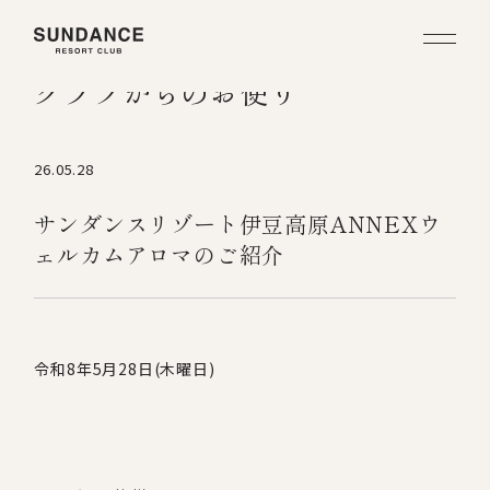
クラブからのお便り
26.05.28
サンダンスリゾート伊豆高原ANNEXウ
ェルカムアロマのご紹介
令和
8
年
5
月
28
日
(
木曜日
)