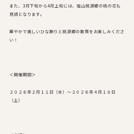
また、
3
月下旬から
4
月上旬には、塩山桃源郷の桃の花も
見頃となります。
華やかで美しいひな飾りと桃源郷の散策をお楽しみくださ
い！
＜開催期間＞
２０２６年２月１１日（水）～２０２６年４月１８日
（土）