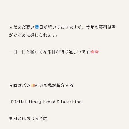
まだまだ寒い
日が続いておりますが、今年の蓼科は雪
が少なめに感じられます。
一日一日と暖かくなる日が待ち遠しいです
今回はパン
好きの私が紹介する
『
Octtet
₋
time
』
bread & tateshina
蓼科とほおばる時間