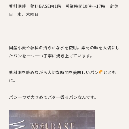
蓼科湖畔 蓼科
BASE
内
1
階 営業時間
10
時～
17
時 定休
日 水、木曜日
国産小麦や蓼科の清らかな水を使用。素材の味を大切にし
たパンを一つ一つ丁寧に焼き上げています。
蓼科湖を眺めながら大切な時間を美味しいパン
ととも
に。
パン一つが大きめでバター香るパンなんです。